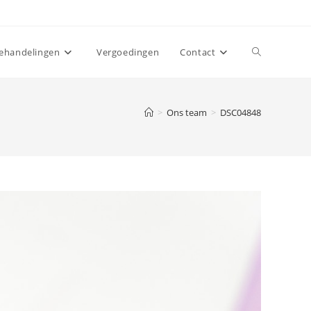
Toggle
ehandelingen
Vergoedingen
Contact
website
>
Ons team
>
DSC04848
zoeken