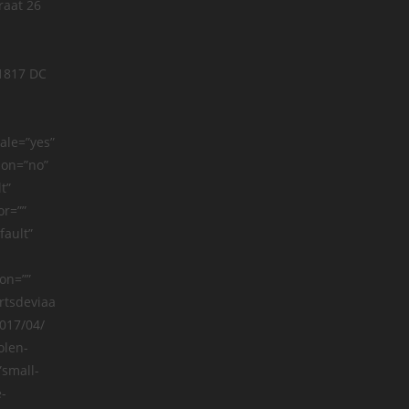
raat 26
 1817 DC
ale=”yes”
ion=”no”
t”
or=””
fault”
on=””
rtsdeviaa
017/04/
olen-
small-
e-