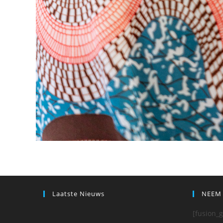
Laatste Nieuws
NEEM
[fusion_g