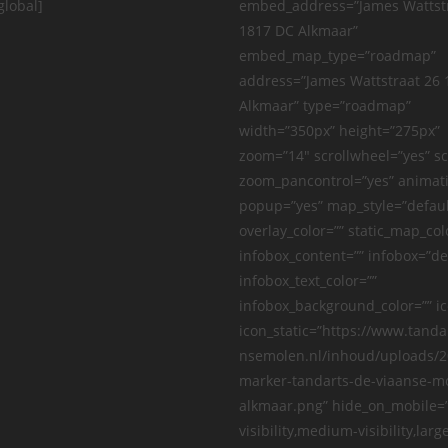
global]
embed_address=”James Wattst
1817 DC Alkmaar”
embed_map_type=”roadmap”
address=”James Wattstraat 26
Alkmaar” type=”roadmap”
width=”350px” height=”275px”
zoom=”14″ scrollwheel=”yes” sc
zoom_pancontrol=”yes” animat
popup=”yes” map_style=”defaul
overlay_color=”” static_map_col
infobox_content=”” infobox=”de
infobox_text_color=””
infobox_background_color=”” ic
icon_static=”https://www.tanda
nsemolen.nl/inhoud/uploads/2
marker-tandarts-de-viaanse-m
alkmaar.png” hide_on_mobile=”
visibility,medium-visibility,larg