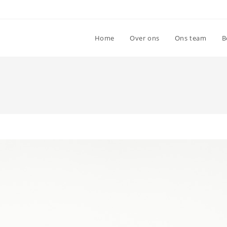
Home
Over ons
Ons team
B