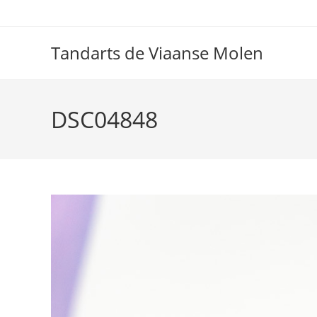
Ga
naar
inhoud
Tandarts de Viaanse Molen
DSC04848