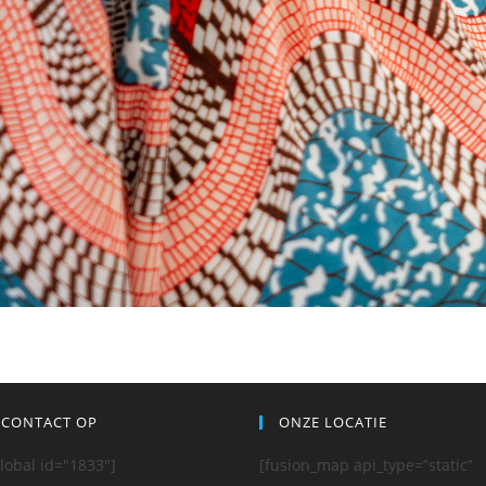
 CONTACT OP
ONZE LOCATIE
lobal id="1833"]
[fusion_map api_type=”static”