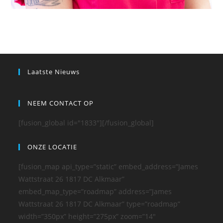
Laatste Nieuws
NEEM CONTACT OP
[fusion_global id="1833"][/fusion_global]
ONZE LOCATIE
[fusion_map api_type=”static” embed_address=”James
Wattstraat 26 1817 DC Alkmaar”
embed_map_type=”roadmap” address=”James
Wattstraat 26 1817 DC Alkmaar” type=”roadmap”
width=”350px” height=”275px” zoom=”14″