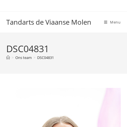
Ga
naar
inhoud
Tandarts de Viaanse Molen
Menu
DSC04831
>
Ons team
>
DSC04831